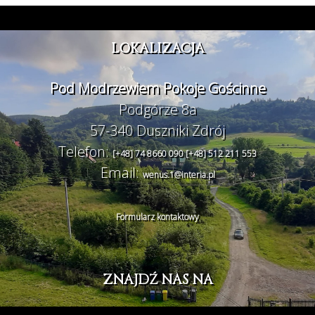
LOKALIZACJA
Pod Modrzewiem Pokoje Gościnne
Podgórze 8a
57-340 Duszniki Zdrój
Telefon:
[+48] 74 8660 090
[+48] 512 211 553
Email:
wenus.1@interia.pl
Formularz kontaktowy
ZNAJDŹ NAS NA