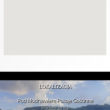
LOKALIZACJA
Pod Modrzewiem Pokoje Gościnne
Podgórze 8a