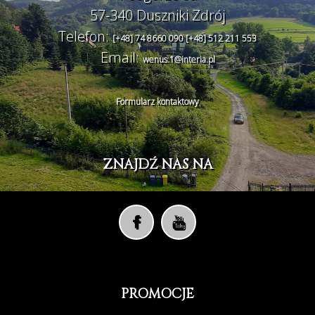
57-340 Duszniki Zdrój
Telefon:
[+48] 74 8660 090
[+48] 512 211 553
Email:
wenus.1@interia.pl
Formularz kontaktowy
ZNAJDŹ NAS NA
PROMOCJE