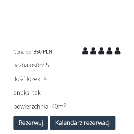
Poprzednie
Nast
Cena od:
350 PLN
liczba osób:
5
ilość łóżek:
4
aneks:
tak
2
powierzchnia:
40m
Rezerwuj
Kalendarz rezerwacji