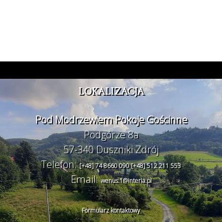
LOKALIZACJA
Pod Modrzewiem Pokoje Gościnne
Podgórze 8a
57-340 Duszniki Zdrój
Telefon:
[+48] 74 8660 090
[+48] 512 211 553
Email:
wenus.1@interia.pl
Formularz kontaktowy