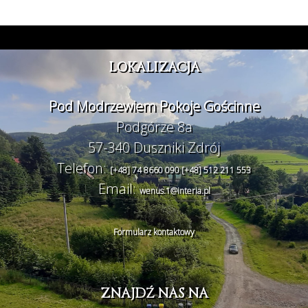
LOKALIZACJA
Pod Modrzewiem Pokoje Gościnne
Podgórze 8a
57-340 Duszniki Zdrój
Telefon:
[+48] 74 8660 090
[+48] 512 211 553
Email:
wenus.1@interia.pl
Formularz kontaktowy
ZNAJDŹ NAS NA