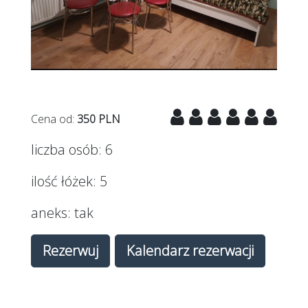
Poprzednie
Nast
Cena od:
350 PLN
liczba osób:
6
ilość łóżek:
5
aneks:
tak
Rezerwuj
Kalendarz rezerwacji